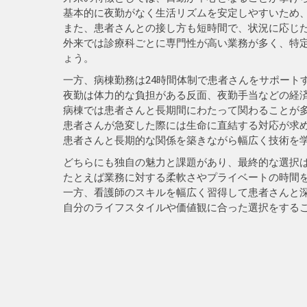
基本的に夜勤がなく生活リズムを安定しやすいため
また、患者さんとの接し方も短時間で、状況に応じ
外来では診療科ごとに専門性が高い業務が多く、特
ょう。
一方、病棟勤務は24時間体制で患者さんをサポート
夜勤は体力的な負担がある反面、夜勤手当などの経
病棟では患者さんと長期間にわたって関わることが
患者さんが急変した際には生命に直結する対応が求
患者さんと長期的な関係を築きながら幅広く技術を
どちらにも独自の魅力と課題があり、最終的な選択
たとえば業務に対する柔軟さやプライベートの時間
一方、看護師のスキルを幅広く習得して患者さんと
自分のライフスタイルや価値観に合った選択をする