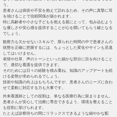
う。
患者さんは病状や不安を抱えて訪れるため、その声に真摯に耳
を傾けることで信頼関係が築かれます。
特に高齢者や小さな子どもを抱える親にとって、包み込むよう
な優しさや安心感を提供することが心を開いてもらう鍵となる
でしょう。
観察力も欠かせないスキルで、限られた時間の中で患者さんの
状態を正確に把握するには、ちょっとした変化やサインも見逃
してはいけません。
表情や仕草、声のトーンといった細かな部分に目を向けること
で、適切な看護を提供できます。
そのためには日々の経験を積み重ね、知識のアップデートを続
ける姿勢が求められるでしょう。
技術や知識の向上はもちろんですが、患者さんのニーズに合わ
せて柔軟に対応する力も大事です。
外来看護師としての役割は、単なる医療行為に留まりません。
患者さんが安心して治療に専念できるよう、環境を整えること
も役割に挙げられます。
たとえば診察待ちの間にリラックスできるような細やかな配